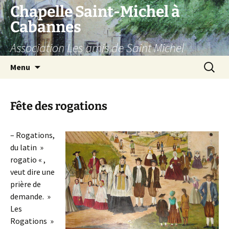
Aller
Chapelle Saint-Michel à
au
Cabannes
contenu
Association Les amis de Saint Michel
Recherc
Menu
Fête des rogations
– Rogations,
du latin »
rogatio « ,
veut dire une
prière de
demande. »
Les
Rogations »