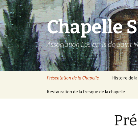
Aller
au
contenu
Chapelle 
Association Les amis de Saint M
Présentation de la Chapelle
Histoire de l
Restauration de la fresque de la chapelle
La dévotion à
Michel
Pré