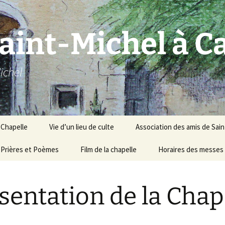
Saint-Michel à 
ichel
a Chapelle
Vie d’un lieu de culte
Association des amis de Sain
 saint
Prières et Poèmes
Fête des rogations
Film de la chapelle
Les membres créateurs
Horaires des messes 
Les pénitents blancs
Les membres actuels
sentation de la Chap
Devenir membre