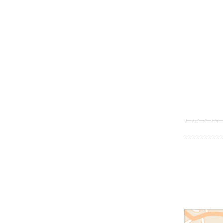
—————