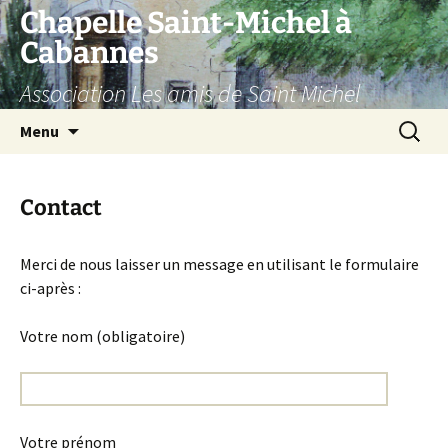
Aller
Chapelle Saint-Michel à
au
Cabannes
contenu
Association Les amis de Saint Michel
Recherc
Menu
Contact
Merci de nous laisser un message en utilisant le formulaire
ci-après :
Votre nom (obligatoire)
Votre prénom